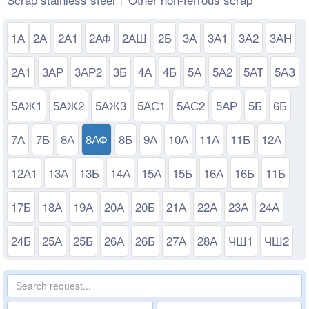
1А
2А
2А1
2АФ
2АШ
2Б
3А
3А1
3А2
3АН
2А1
3АР
3АР2
3Б
4А
4Б
5А
5А2
5АТ
5АЗ
5АЖ1
5АЖ2
5АЖ3
5АС1
5АС2
5АР
5Б
6Б
7А
7Б
8А
8АФ
8Б
9А
10А
11А
11Б
12А
12А1
13А
13Б
14А
15А
15Б
16А
16Б
11Б
17Б
18А
19А
20А
20Б
21А
22А
23А
24А
24Б
25А
25Б
26А
26Б
27А
28А
ЧШ1
ЧШ2