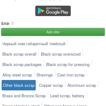
8АФ
Add offer
Черный лом габаритный тяжёлый
Black scrap overall
Black scrap oversized
Black scrap packages
Black scrap for pressing
Alloy steel scrap
Shavings
Cast iron scrap
Other black scrap
Copper scrap
Aluminum scrap
Brass and Bronze Scrap
Lead scrap, battery
Scrap stainless steel
Other non-ferrous scrap