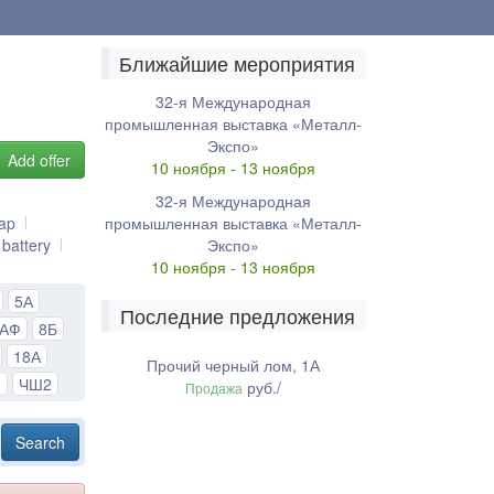
Ближайшие мероприятия
32-я Международная
промышленная выставка «Металл-
Экспо»
Add offer
10 ноября - 13 ноября
32-я Международная
rap
промышленная выставка «Металл-
 battery
Экспо»
10 ноября - 13 ноября
5А
Последние предложения
8АФ
8Б
18А
Прочий черный лом, 1А
1
ЧШ2
руб./
Продажа
Search