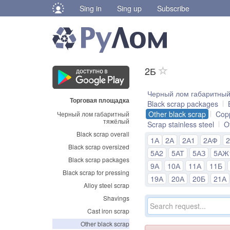
Sing in
Sing up
Subscribe
2Б
Черный лом габаритны
Торговая площадка
Black scrap packages
Other black scrap
Cop
Черный лом габаритный
тяжёлый
Scrap stainless steel
O
Black scrap overall
1А
2А
2А1
2АФ
Black scrap oversized
5А2
5АТ
5АЗ
5АЖ
Black scrap packages
9А
10А
11А
11Б
Black scrap for pressing
19А
20А
20Б
21А
Alloy steel scrap
Shavings
Cast iron scrap
Other black scrap