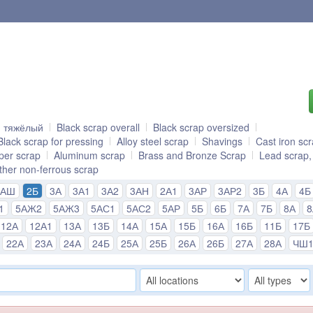
й тяжёлый
Black scrap overall
Black scrap oversized
Black scrap for pressing
Alloy steel scrap
Shavings
Cast iron sc
per scrap
Aluminum scrap
Brass and Bronze Scrap
Lead scrap,
ther non-ferrous scrap
2АШ
2Б
3А
3А1
3А2
3АН
2А1
3АР
3АР2
3Б
4А
4Б
1
5АЖ2
5АЖ3
5АС1
5АС2
5АР
5Б
6Б
7А
7Б
8А
12А
12А1
13А
13Б
14А
15А
15Б
16А
16Б
11Б
17Б
22А
23А
24А
24Б
25А
25Б
26А
26Б
27А
28А
ЧШ