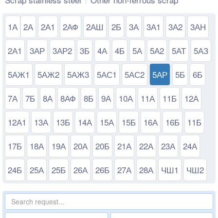
1А
2А
2А1
2АФ
2АШ
2Б
3А
3А1
3А2
3АН
2А1
3АР
3АР2
3Б
4А
4Б
5А
5А2
5АТ
5АЗ
5АЖ1
5АЖ2
5АЖ3
5АС1
5АС2
5АР
5Б
6Б
7А
7Б
8А
8АФ
8Б
9А
10А
11А
11Б
12А
12А1
13А
13Б
14А
15А
15Б
16А
16Б
11Б
17Б
18А
19А
20А
20Б
21А
22А
23А
24А
24Б
25А
25Б
26А
26Б
27А
28А
ЧШ1
ЧШ2