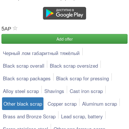
5АР
Add offer
Черный лом габаритный тяжёлый
Black scrap overall
Black scrap oversized
Black scrap packages
Black scrap for pressing
Alloy steel scrap
Shavings
Cast iron scrap
Other black scrap
Copper scrap
Aluminum scrap
Brass and Bronze Scrap
Lead scrap, battery
Scrap stainless steel
Other non-ferrous scrap