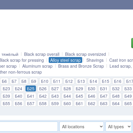
й тяжёлый
Black scrap overall
Black scrap oversized
Black scrap for pressing
Alloy steel scrap
Shavings
Cast iron sc
er scrap
Aluminum scrap
Brass and Bronze Scrap
Lead scrap, 
ther non-ferrous scrap
Б6
Б7
Б8
Б9
Б10
Б11
Б12
Б13
Б14
Б15
Б16
Б1
Б23
Б24
Б25
Б26
Б27
Б28
Б29
Б30
Б31
Б32
Б33
Б39
Б40
Б41
Б42
Б43
Б44
Б45
Б46
Б47
Б48
Б49
Б55
Б56
Б57
Б58
Б59
Б60
Б61
Б62
Б63
Б64
Б65