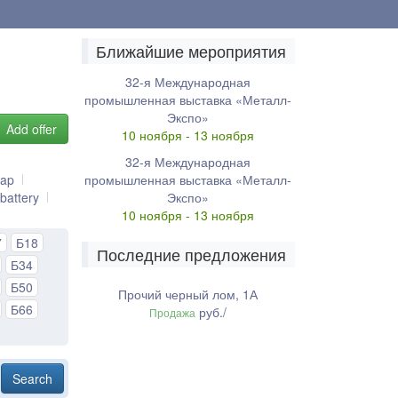
Ближайшие мероприятия
32-я Международная
промышленная выставка «Металл-
Экспо»
Add offer
10 ноября - 13 ноября
32-я Международная
rap
промышленная выставка «Металл-
battery
Экспо»
10 ноября - 13 ноября
7
Б18
Последние предложения
Б34
Б50
Прочий черный лом, 1А
Б66
руб./
Продажа
Search