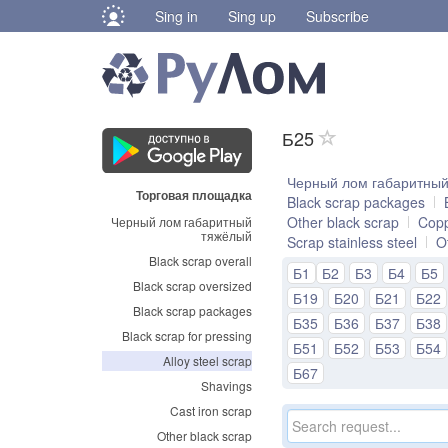
Sing in
Sing up
Subscribe
Б25
Черный лом габаритны
Торговая площадка
Black scrap packages
Other black scrap
Copp
Черный лом габаритный
тяжёлый
Scrap stainless steel
O
Black scrap overall
Б1
Б2
Б3
Б4
Б5
Black scrap oversized
Б19
Б20
Б21
Б22
Black scrap packages
Б35
Б36
Б37
Б38
Black scrap for pressing
Б51
Б52
Б53
Б54
Alloy steel scrap
Б67
Shavings
Cast iron scrap
Other black scrap